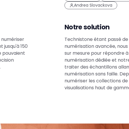
Andrea Slovackova
Notre solution
r numériser
Technistone étant passé de 
t jusqu'à 150
numérisation avancée, nous lu
e pouvaient
sur mesure pour répondre à s
écision
numérisation dédiée et not
.
traiter des échantillons alla
numérisation sans faille. De
numériser les collections de
visualisations haut de gamme